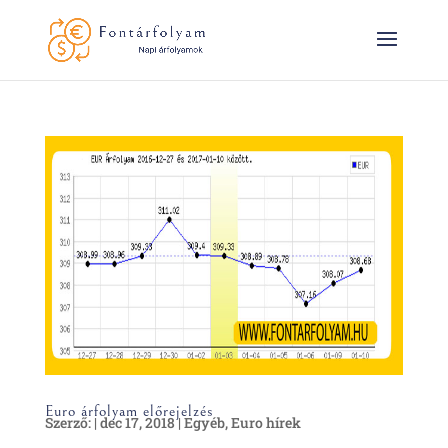
Euro árfolyam előrejelzés
Szerző:
|
dec 17, 2018
|
Egyéb
,
Euro hírek