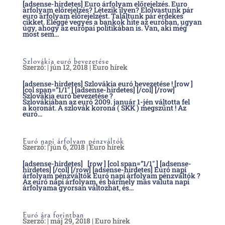
[adsense-hirdetes] Euro árfolyam előrejelzés. Euro
árfolyam előrejelzés? Létezik ilyen? Elolvastunk pár
euro árfolyam előrejelzést. Találtunk pár érdekes
cikket. Eléggé vegyes a bankok hite az euróban, ugyan
úgy, ahogy az európai politikában is. Van, aki még
most sem...
Szlovákia euró bevezetése
Szerző:
|
jún 12, 2018
|
Euro hírek
[adsense-hirdetes] Szlovákia euró bevezetése ! [row ]
[col span=”1/1″ ] [adsense-hirdetes] [/col] [/row]
Szlovákia euró bevezetése ?
Szlovákiában az euró 2009. január 1-jén váltotta fel
a koronát. A szlovák korona ( SKK ) megszűnt ! Az
euró...
Euró napi árfolyam pénzváltók
Szerző:
|
jún 6, 2018
|
Euro hírek
[adsense-hirdetes] [row ] [col span=”1/1″ ] [adsense-
hirdetes] [/col] [/row] [adsense-hirdetes] Euró napi
árfolyam pénzváltók Euró napi árfolyam pénzváltók ?
Az euró napi árfolyam, és bármely más valuta napi
árfolyama gyorsan változhat, és...
Euró ára forintban
Szerző:
|
máj 29, 2018
|
Euro hírek