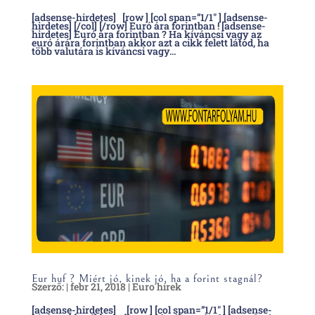
[adsense-hirdetes] [row ] [col span=”1/1″ ] [adsense-
hirdetes] [/col] [/row] Euró ára forintban ! [adsense-
hirdetes] Euró ára forintban ? Ha kíváncsi vagy az
euró árára forintban akkor azt a cikk felett látod, ha
több valutára is kíváncsi vagy...
Eur huf ? Miért jó, kinek jó, ha a forint stagnál?
Szerző:
|
febr 21, 2018
|
Euro hírek
[adsense-hirdetes] [row ] [col span=”1/1″ ] [adsense-