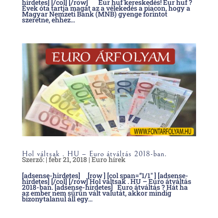
hirdetes] [/col] [/row] Eur huf kereskedés! Eur huf ?
Évek óta tartja magát az a vélekedés a piacon, hogy a
Magyar Nemzeti Bank (MNB) gyenge forintot
szeretne, ehhez...
Hol váltsak . HU – Euro átváltás 2018-ban.
Szerző:
|
febr 21, 2018
|
Euro hírek
[adsense-hirdetes] [row ] [col span=”1/1″ ] [adsense-
hirdetes] [/col] [/row] Hol váltsak . HU – Euro átváltás
2018-ban. [adsense-hirdetes] Euro átváltás ? Hát ha
az ember nem sűrűn vált valutát, akkor mindig
bizonytalanul áll egy...