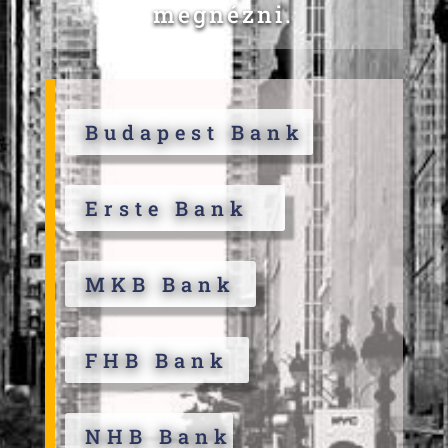
megnézni.
Budapest Bank
Erste Bank
MKB Bank
FHB Bank
NHB Bank