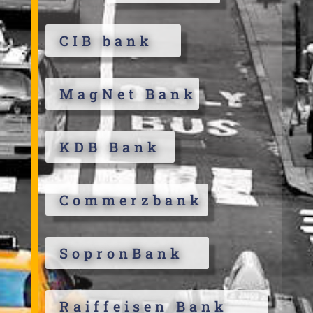
CIB bank
MagNet Bank
KDB Bank
Commerzbank
SopronBank
Raiffeisen Bank