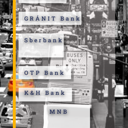
GRÁNIT Bank
Sberbank
OTP Bank
K&H Bank
MNB