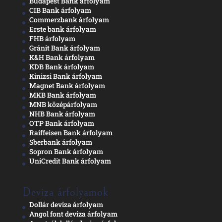
Budapest Bank árfolyam
CIB Bank árfolyam
Commerzbank árfolyam
Erste bank árfolyam
FHB árfolyam
Gránit Bank árfolyam
K&H Bank árfolyam
KDB Bank árfolyam
Kinizsi Bank árfolyam
Magnet Bank árfolyam
MKB Bank árfolyam
MNB középárfolyam
NHB Bank árfolyam
OTP Bank árfolyam
Raiffeisen Bank árfolyam
Sberbank árfolyam
Sopron Bank árfolyam
UniCredit Bank árfolyam
Deviza árfolyamok
Dollár deviza árfolyam
Angol font deviza árfolyam