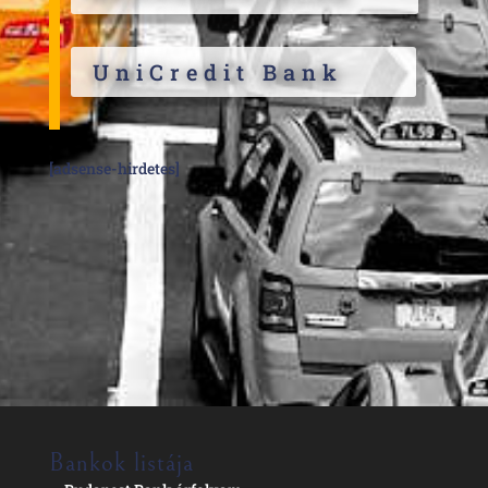
UniCredit Bank
[adsense-hirdetes]
Bankok listája