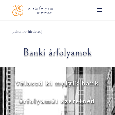
[adsense-hirdetes]
Banki árfolyamok
Válaszd ki melyik bank
árfolyamát szeretnéd