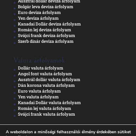
Ausztrál dollár deviza árfolyam
Bolgár leva deviza árfolyam
Euro deviza árfolyam
Yen deviza árfolyam
Kanadai Dollár deviza árfolyam
Román lej deviza árfolyam
Svájci frank deviza árfolyam
Szerb dinár deviza árfolyam
Valuta árfolyamok
Dollár valuta árfolyam
Angol font valuta árfolyam
Ausztrál dollár valuta árfolyam
Dán korona valuta árfolyam
Euro valuta árfolyam
Yen valuta árfolyam
Kanadai Dollár valuta árfolyam
Román lej valuta árfolyam
Svájci frank valuta árfolyam
A weboldalon a minőségi felhasználói élmény érdekében sütiket
Adatkezelési nyilatkozat