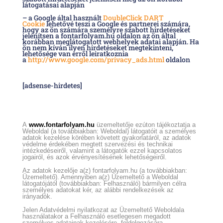
látogatásai alapján
– a Google által használt
DoubleClick DART
Cookie
lehetővé teszi a Google és partnerei számára,
hogy az ön számára személyre szabott hirdetéseket
jelenítsen a fontarfolyam.hu oldalon az ön által
korábban meglátogatott webhelyek adatai alapján. Ha
ön nem kíván ilyen hirdetéseket megtekinteni,
lehetősége van erről leiratkoznia
a
http://www.google.com/privacy_ads.html
oldalon
[adsense-hirdetes]
A
www.fontarfolyam.hu
üzemeltetője ezúton tájékoztatja a
Weboldal (a továbbiakban: Weboldal) látogatóit a személyes
adatok kezelése körében követett gyakorlatáról, az adatok
védelme érdekében megtett szervezési és technikai
intézkedéseiről, valamint a látogatók ezzel kapcsolatos
jogairól, és azok érvényesítésének lehetőségeiről.
Az adatok kezelője a(z) fontarfolyam.hu (a továbbiakban:
Üzemeltető).
Amennyiben a(z) Üzemeltető a Weboldal
látogatójától (továbbiakban: Felhasználó) bármilyen célra
személyes adatokat kér, az alábbi rendelkezések az
irányadók.
Jelen Adatvédelmi nyilatkozat az Üzemeltető Weboldala
használatakor a Felhasználó esetlegesen megadott
személyes adatainak kezelésére, feldolgozására,