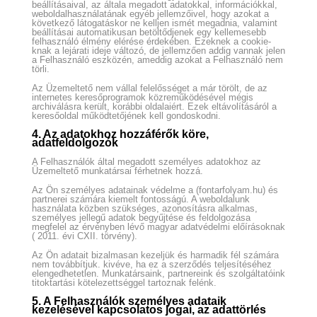
beállításaival, az általa megadott adatokkal, információkkal,
weboldalhasználatának egyéb jellemzőivel, hogy azokat a
következő látogatáskor ne kelljen ismét megadnia, valamint
beállításai automatikusan betöltődjenek egy kellemesebb
felhasználó élmény elérése érdekében. Ezeknek a cookie-
knak a lejárati ideje változó, de jellemzően addig vannak jelen
a Felhasználó eszközén, ameddig azokat a Felhasználó nem
törli.
Az Üzemeltető nem vállal felelősséget a már törölt, de az
internetes keresőprogramok közreműködésével mégis
archiválásra került, korábbi oldalaiért. Ezek eltávolításáról a
keresőoldal működtetőjének kell gondoskodni.
4. Az adatokhoz hozzáférők köre,
adatfeldolgozók
A Felhasználók által megadott személyes adatokhoz az
Üzemeltető munkatársai férhetnek hozzá.
Az Ön személyes adatainak védelme a (fontarfolyam.hu) és
partnerei számára kiemelt fontosságú. A weboldalunk
használata közben szükséges, azonosításra alkalmas,
személyes jellegű adatok begyűjtése és feldolgozása
megfelel az érvényben lévő magyar adatvédelmi előírásoknak
( 2011. évi CXII. törvény).
Az Ön adatait bizalmasan kezeljük és harmadik fél számára
nem továbbítjuk. kivéve, ha ez a szerződés teljesítéséhez
elengedhetetlen. Munkatársaink, partnereink és szolgáltatóink
titoktartási kötelezettséggel tartoznak felénk.
5. A Felhasználók személyes adataik
kezelésével kapcsolatos jogai, az adattörlés