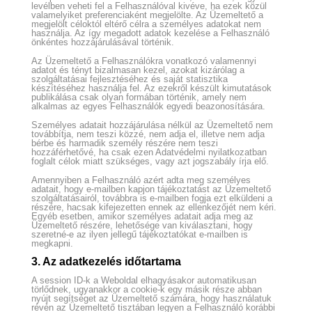
levélben veheti fel a Felhasználóval kivéve, ha ezek közül
valamelyiket preferenciaként megjelölte. Az Üzemeltető a
megjelölt céloktól eltérő célra a személyes adatokat nem
használja. Az így megadott adatok kezelése a Felhasználó
önkéntes hozzájárulásával történik.
Az Üzemeltető a Felhasználókra vonatkozó valamennyi
adatot és tényt bizalmasan kezel, azokat kizárólag a
szolgáltatásai fejlesztéséhez és saját statisztika
készítéséhez használja fel. Az ezekről készült kimutatások
publikálása csak olyan formában történik, amely nem
alkalmas az egyes Felhasználók egyedi beazonosítására.
Személyes adatait hozzájárulása nélkül az Üzemeltető nem
továbbítja, nem teszi közzé, nem adja el, illetve nem adja
bérbe és harmadik személy részére nem teszi
hozzáférhetővé, ha csak ezen Adatvédelmi nyilatkozatban
foglalt célok miatt szükséges, vagy azt jogszabály írja elő.
Amennyiben a Felhasználó azért adta meg személyes
adatait, hogy e-mailben kapjon tájékoztatást az Üzemeltető
szolgáltatásairól, továbbra is e-mailben fogja ezt elküldeni a
részére, hacsak kifejezetten ennek az ellenkezőjét nem kéri.
Egyéb esetben, amikor személyes adatait adja meg az
Üzemeltető részére, lehetősége van kiválasztani, hogy
szeretné-e az ilyen jellegű tájékoztatókat e-mailben is
megkapni.
3. Az adatkezelés időtartama
A session ID-k a Weboldal elhagyásakor automatikusan
törlődnek, ugyanakkor a cookie-k egy másik része abban
nyújt segítséget az Üzemeltető számára, hogy használatuk
révén az Üzemeltető tisztában legyen a Felhasználó korábbi