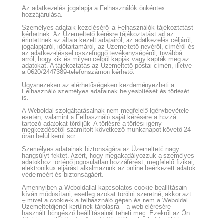
Az adatkezelés jogalapja a Felhasználók önkéntes
hozzájárulása.
Személyes adataik kezeléséről a Felhasználók tájékoztatást
kérhetnek. Az Üzemeltető kérésre tájékoztatást ad az
érintettnek az általa kezelt adatairól, az adatkezelés céljáról,
jogalapjáról, időtartamáról, az Üzemeltető nevéről, címéről és
az adatkezeléssel összefüggő tevékenységéről, továbbá
arról, hogy kik és milyen célból kapják vagy kapták meg az
adatokat. A tájékoztatás az Üzemeltető postai címén, illetve
a 0620/2447389
-telefonszámon kérhető.
Ugyanezeken az elérhetőségeken kezdeményezheti a
Felhasználó személyes adatainak helyesbítését és törlését
is.
A Weboldal szolgáltatásainak nem megfelelő igénybevétele
esetén, valamint a Felhasználó saját kérésére a hozzá
tartozó adatokat töröljük. A törlésre a törlési igény
megkezdésétől számított következő munkanapot követő 24
órán belül kerül sor.
Személyes adatainak biztonságára az Üzemeltető nagy
hangsúlyt fektet. Azért, hogy megakadályozzuk a személyes
adatokhoz történő jogosulatlan hozzáférést, megfelelő fizikai,
elektronikus eljárást alkalmazunk az online beérkezett adatok
védelméért és biztonságáért.
Amennyiben a Weboldallal kapcsolatos cookie-beállításain
kíván módosítani, esetleg azokat törölni szeretné, akkor azt
– mivel a cookie-k a felhasználó gépén és nem a Weboldal
Üzemeltetőjénél kerülnek tárolásra – a web elérésére
használt böngésző beállításainál teheti meg. Ezekről az Ön