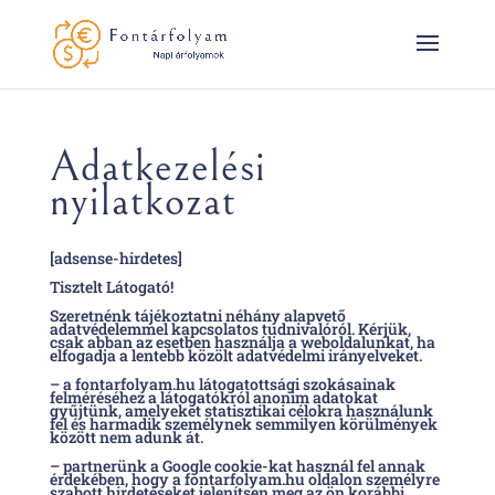
Adatkezelési
nyilatkozat
[adsense-hirdetes]
Tisztelt Látogató!
Szeretnénk tájékoztatni néhány alapvető
adatvédelemmel kapcsolatos tudnivalóról. Kérjük,
csak abban az esetben használja a weboldalunkat, ha
elfogadja a lentebb közölt adatvédelmi irányelveket.
– a fontarfolyam.hu látogatottsági szokásainak
felméréséhez a látogatókról anonim adatokat
gyűjtünk, amelyeket statisztikai célokra használunk
fel és harmadik személynek semmilyen körülmények
között nem adunk át.
– partnerünk a Google cookie-kat használ fel annak
érdekében, hogy a fontarfolyam.hu oldalon személyre
szabott hirdetéseket jelenítsen meg az ön korábbi