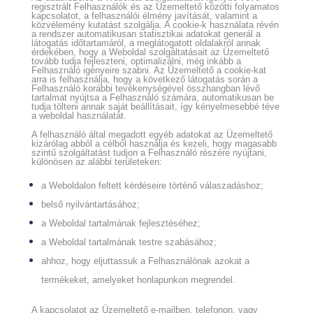
regisztrált Felhasználók és az Üzemeltető közötti folyamatos
kapcsolatot, a felhasználói élmény javítását, valamint a
közvélemény kutatást szolgálja. A cookie-k használata révén
a rendszer automatikusan statisztikai adatokat generál a
látogatás időtartamáról, a meglátogatott oldalakról annak
érdekében, hogy a Weboldal szolgáltatásait az Üzemeltető
tovább tudja fejleszteni, optimalizálni, még inkább a
Felhasználó igényeire szabni. Az Üzemeltető a cookie-kat
arra is felhasználja, hogy a következő látogatás során a
Felhasználó korábbi tevékenységével összhangban lévő
tartalmat nyújtsa a Felhasználó számára, automatikusan be
tudja tölteni annak saját beállításait, így kényelmesebbé téve
a weboldal használatát.
A felhasználó által megadott egyéb adatokat az Üzemeltető
kizárólag abból a célból használja és kezeli, hogy magasabb
szintű szolgáltatást tudjon a Felhasználó részére nyújtani,
különösen az alábbi területeken:
a Weboldalon feltett kérdéseire történő válaszadáshoz;
belső nyilvántartásához;
a Weboldal tartalmának fejlesztéséhez;
a Weboldal tartalmának testre szabásához;
ahhoz, hogy eljuttassuk a Felhasználónak azokat a
termékeket, amelyeket honlapunkon megrendel.
A kapcsolatot az Üzemeltető e-mailben, telefonon, vagy