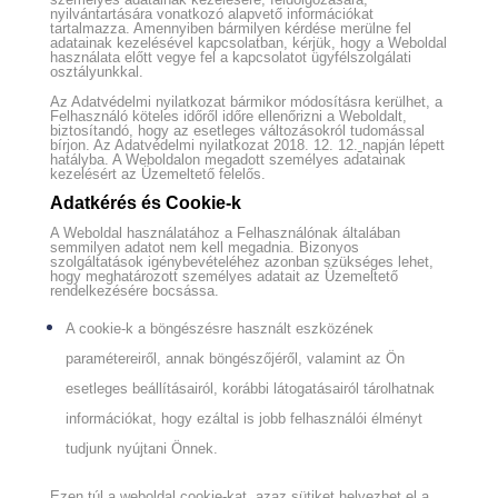
nyilvántartására vonatkozó alapvető információkat
tartalmazza. Amennyiben bármilyen kérdése merülne fel
adatainak kezelésével kapcsolatban, kérjük, hogy a Weboldal
használata előtt vegye fel a kapcsolatot ügyfélszolgálati
osztályunkkal.
Az Adatvédelmi nyilatkozat bármikor módosításra kerülhet, a
Felhasználó köteles időről időre ellenőrizni a Weboldalt,
biztosítandó, hogy az esetleges változásokról tudomással
bírjon. Az Adatvédelmi nyilatkozat 2018. 12. 12.
napján lépett
hatályba. A Weboldalon megadott személyes adatainak
kezelésért az Üzemeltető felelős.
Adatkérés és Cookie-k
A Weboldal használatához a Felhasználónak általában
semmilyen adatot nem kell megadnia. Bizonyos
szolgáltatások igénybevételéhez azonban szükséges lehet,
hogy meghatározott személyes adatait az Üzemeltető
rendelkezésére bocsássa.
A cookie-k a böngészésre használt eszközének
paramétereiről, annak böngészőjéről, valamint az Ön
esetleges beállításairól, korábbi látogatásairól tárolhatnak
információkat, hogy ezáltal is jobb felhasználói élményt
tudjunk nyújtani Önnek.
Ezen túl a weboldal cookie-kat, azaz sütiket helyezhet el a