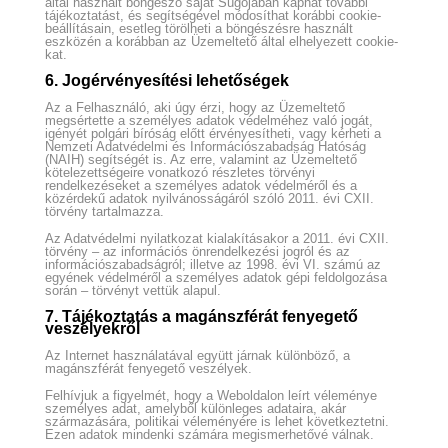
által használt böngésző saját Súgójában kaphat további
tájékoztatást, és segítségével módosíthat korábbi cookie-
beállításain, esetleg törölheti a böngészésre használt
eszközén a korábban az Üzemeltető által elhelyezett cookie-
kat.
6. Jogérvényesítési lehetőségek
Az a Felhasználó, aki úgy érzi, hogy az Üzemeltető
megsértette a személyes adatok védelméhez való jogát,
igényét polgári bíróság előtt érvényesítheti, vagy kérheti a
Nemzeti Adatvédelmi és Információszabadság Hatóság
(NAIH) segítségét is. Az erre, valamint az Üzemeltető
kötelezettségeire vonatkozó részletes törvényi
rendelkezéseket a személyes adatok védelméről és a
közérdekű adatok nyilvánosságáról szóló 2011. évi CXII.
törvény tartalmazza.
Az Adatvédelmi nyilatkozat kialakításakor a 2011. évi CXII.
törvény – az információs önrendelkezési jogról és az
információszabadságról; illetve az 1998. évi VI. számú az
egyének védelméről a személyes adatok gépi feldolgozása
során – törvényt vettük alapul.
7. Tájékoztatás a magánszférát fenyegető
veszélyekről
Az Internet használatával együtt járnak különböző, a
magánszférát fenyegető veszélyek.
Felhívjuk a figyelmét, hogy a Weboldalon leírt véleménye
személyes adat, amelyből különleges adataira, akár
származására, politikai véleményére is lehet következtetni.
Ezen adatok mindenki számára megismerhetővé válnak.