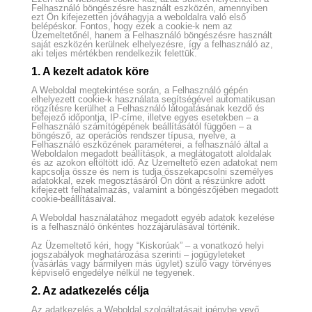
Felhasználó böngészésre használt eszközén, amennyiben
ezt Ön kifejezetten jóváhagyja a weboldalra való első
belépéskor. Fontos, hogy ezek a cookie-k nem az
Üzemeltetőnél, hanem a Felhasználó böngészésre használt
saját eszközén kerülnek elhelyezésre, így a felhasználó az,
aki teljes mértékben rendelkezik felettük.
1. A kezelt adatok köre
A Weboldal megtekintése során, a Felhasználó gépén
elhelyezett cookie-k használata segítségével automatikusan
rögzítésre kerülhet a Felhasználó látogatásának kezdő és
befejező időpontja, IP-címe, illetve egyes esetekben – a
Felhasználó számítógépének beállításától függően – a
böngésző, az operációs rendszer típusa, nyelve, a
Felhasználó eszközének paraméterei, a felhasználó által a
Weboldalon megadott beállítások, a meglátogatott aloldalak
és az azokon eltöltött idő. Az Üzemeltető ezen adatokat nem
kapcsolja össze és nem is tudja összekapcsolni személyes
adatokkal, ezek megosztásáról Ön dönt a részünkre adott
kifejezett felhatalmazás, valamint a böngészőjében megadott
cookie-beállításaival.
A Weboldal használatához megadott egyéb adatok kezelése
is a felhasználó önkéntes hozzájárulásával történik.
Az Üzemeltető kéri, hogy “Kiskorúak” – a vonatkozó helyi
jogszabályok meghatározása szerinti – jogügyleteket
(vásárlás vagy bármilyen más ügylet) szülő vagy törvényes
képviselő engedélye nélkül ne tegyenek.
2. Az adatkezelés célja
Az adatkezelés a Weboldal szolgáltatásait igénybe vevő