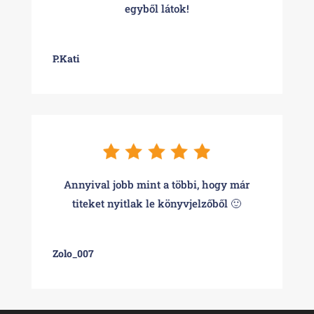
egyből látok!
P.Kati
Annyival jobb mint a többi, hogy már
titeket nyitlak le könyvjelzőből 🙂
Zolo_007