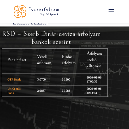
[adsense-hirdetes]
RSD – Szerb Dinár deviza árfolyam
bankok szerint
Árfolyam
Vételi
Eladási
Pénzintézet
utolsó
árfolyam
árfolyam
változása
2026-08-06
OTP Bank
3.0700
3.1500
17:00:39
UniCredit
2026-08-06
2.9877
3.1983
Bank
12:14:04