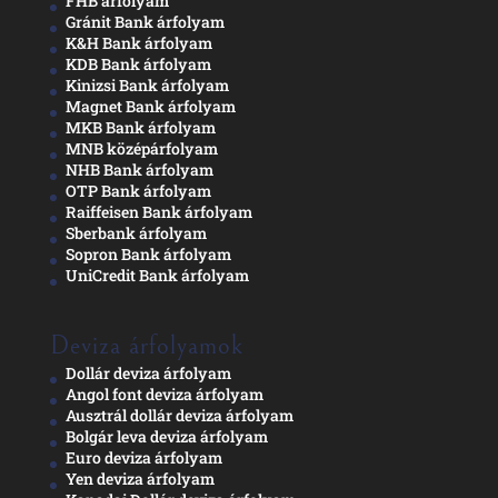
FHB árfolyam
Gránit Bank árfolyam
K&H Bank árfolyam
KDB Bank árfolyam
Kinizsi Bank árfolyam
Magnet Bank árfolyam
MKB Bank árfolyam
MNB középárfolyam
NHB Bank árfolyam
OTP Bank árfolyam
Raiffeisen Bank árfolyam
Sberbank árfolyam
Sopron Bank árfolyam
UniCredit Bank árfolyam
Deviza árfolyamok
Dollár deviza árfolyam
Angol font deviza árfolyam
Ausztrál dollár deviza árfolyam
Bolgár leva deviza árfolyam
Euro deviza árfolyam
Yen deviza árfolyam