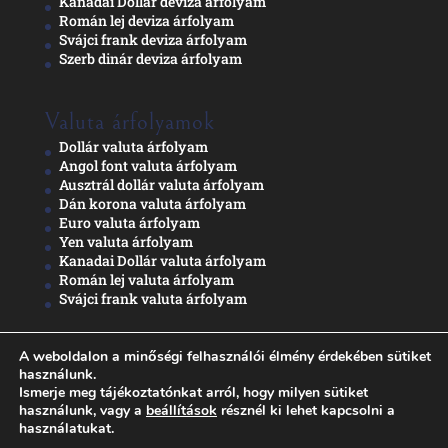
Kanadai Dollár deviza árfolyam
Román lej deviza árfolyam
Svájci frank deviza árfolyam
Szerb dinár deviza árfolyam
Valuta árfolyamok
Dollár valuta árfolyam
Angol font valuta árfolyam
Ausztrál dollár valuta árfolyam
Dán korona valuta árfolyam
Euro valuta árfolyam
Yen valuta árfolyam
Kanadai Dollár valuta árfolyam
Román lej valuta árfolyam
Svájci frank valuta árfolyam
A weboldalon a minőségi felhasználói élmény érdekében sütiket
Adatkezelési nyilatkozat
használunk.
Ismerje meg tájékoztatónkat arról, hogy milyen sütiket
használunk, vagy a
beállítások
résznél ki lehet kapcsolni a
használatukat.