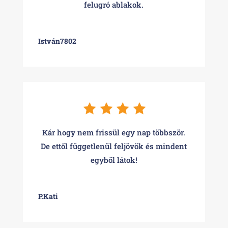
felugró ablakok.
István7802
Kár hogy nem frissül egy nap többször.
De ettől függetlenül feljövök és mindent
egyből látok!
P.Kati