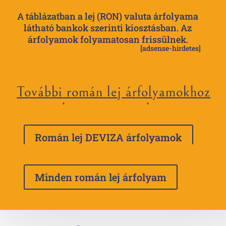
A táblázatban a lej (RON) valuta árfolyama
látható bankok szerinti kiosztásban. Az
árfolyamok folyamatosan frissülnek.
[adsense-hirdetes]
További román lej árfolyamokhoz
kattints a gombra
Román lej DEVIZA árfolyamok
Minden román lej árfolyam