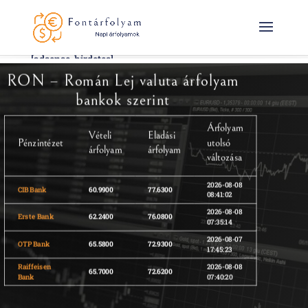
[adsense-hirdetes]
RON – Román Lej valuta árfolyam
bankok szerint
Árfolyam
Vételi
Eladási
Pénzintézet
utolsó
árfolyam
árfolyam
változása
2026-08-08
CIB Bank
60.9900
77.6300
08:41:02
2026-08-08
Erste Bank
62.2400
76.0800
07:35:14
2026-08-07
OTP Bank
65.5800
72.9300
17:45:23
Raiffeisen
2026-08-08
65.7000
72.6200
Bank
07:40:20