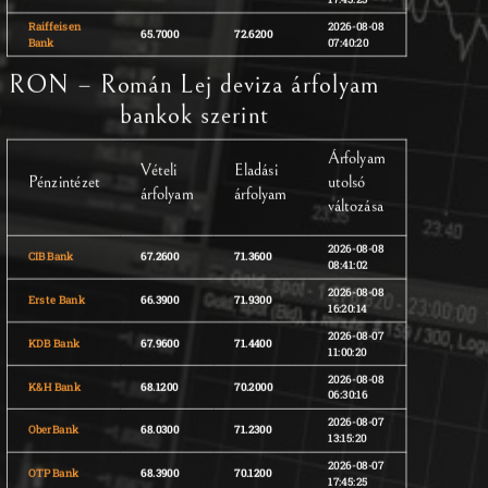
Raiffeisen
2026-08-08
65.7000
72.6200
Bank
07:40:20
RON – Román Lej deviza árfolyam
bankok szerint
Árfolyam
Vételi
Eladási
Pénzintézet
utolsó
árfolyam
árfolyam
változása
2026-08-08
CIB Bank
67.2600
71.3600
08:41:02
2026-08-08
Erste Bank
66.3900
71.9300
16:20:14
2026-08-07
KDB Bank
67.9600
71.4400
11:00:20
2026-08-08
K&H Bank
68.1200
70.2000
06:30:16
2026-08-07
OberBank
68.0300
71.2300
13:15:20
2026-08-07
OTP Bank
68.3900
70.1200
17:45:25