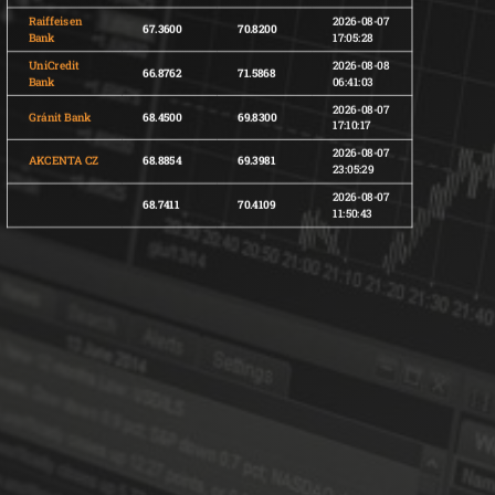
Raiffeisen
2026-08-07
67.3600
70.8200
Bank
17:05:28
UniCredit
2026-08-08
66.8762
71.5868
Bank
06:41:03
2026-08-07
Gránit Bank
68.4500
69.8300
17:10:17
2026-08-07
AKCENTA CZ
68.8854
69.3981
23:05:29
2026-08-07
68.7411
70.4109
11:50:43