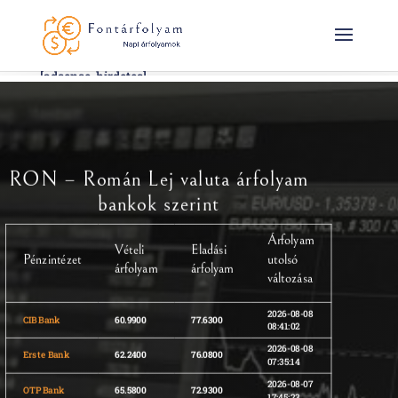
[adsense-hirdetes]
RON – Román Lej valuta árfolyam
bankok szerint
Árfolyam
Vételi
Eladási
Pénzintézet
utolsó
árfolyam
árfolyam
változása
2026-08-08
CIB Bank
60.9900
77.6300
08:41:02
2026-08-08
Erste Bank
62.2400
76.0800
07:35:14
2026-08-07
OTP Bank
65.5800
72.9300
17:45:23