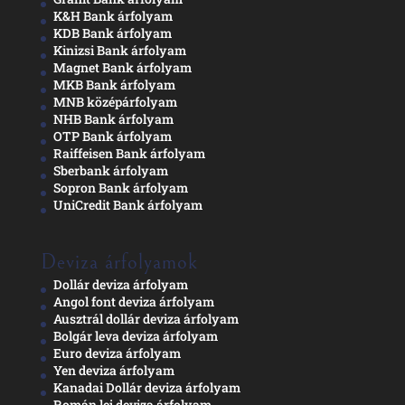
K&H Bank árfolyam
KDB Bank árfolyam
Kinizsi Bank árfolyam
Magnet Bank árfolyam
MKB Bank árfolyam
MNB középárfolyam
NHB Bank árfolyam
OTP Bank árfolyam
Raiffeisen Bank árfolyam
Sberbank árfolyam
Sopron Bank árfolyam
UniCredit Bank árfolyam
Deviza árfolyamok
Dollár deviza árfolyam
Angol font deviza árfolyam
Ausztrál dollár deviza árfolyam
Bolgár leva deviza árfolyam
Euro deviza árfolyam
Yen deviza árfolyam
Kanadai Dollár deviza árfolyam
Román lej deviza árfolyam