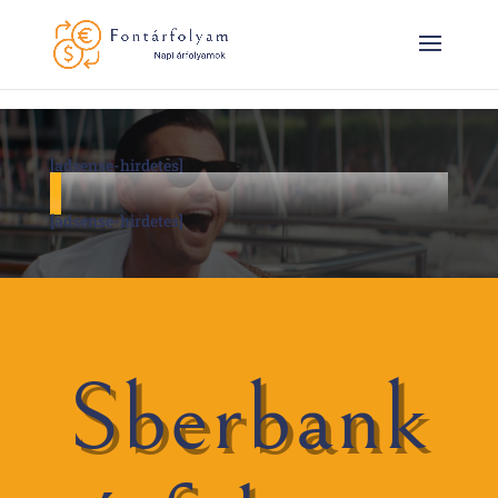
[adsense-hirdetes]
[adsense-hirdetes]
Sberbank