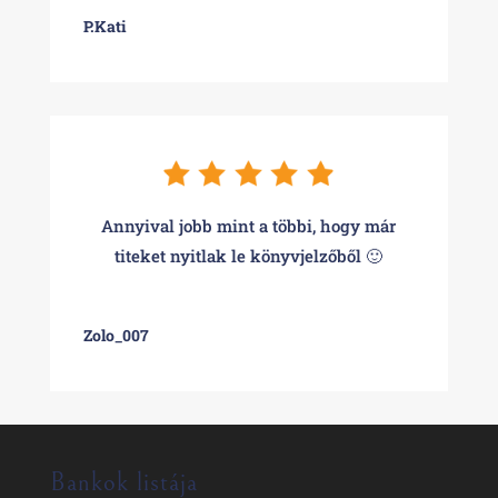
P.Kati
Annyival jobb mint a többi, hogy már
titeket nyitlak le könyvjelzőből 🙂
Zolo_007
Bankok listája