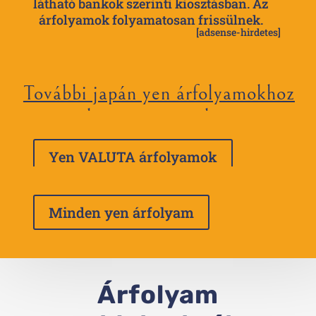
látható bankok szerinti kiosztásban. Az
árfolyamok folyamatosan frissülnek.
[adsense-hirdetes]
További japán yen árfolyamokhoz
kattints a gombra
Yen VALUTA árfolyamok
Minden yen árfolyam
Árfolyam