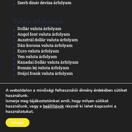
Szerb dinár deviza árfolyam
Valuta árfolyamok
Dollár valuta árfolyam
Angol font valuta árfolyam
Ausztrál dollár valuta árfolyam
Dán korona valuta árfolyam
Euro valuta árfolyam
Yen valuta árfolyam
Kanadai Dollár valuta árfolyam
Román lej valuta árfolyam
Svájci frank valuta árfolyam
A weboldalon a minőségi felhasználói élmény érdekében sütiket
Adatkezelési nyilatkozat
használunk.
Ismerje meg tájékoztatónkat arról, hogy milyen sütiket
használunk, vagy a
beállítások
résznél ki lehet kapcsolni a
használatukat.
Elfogad
Napi árfolyam, Valuta árfolyam, Deviza árfolyam