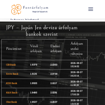
[adsense-hirdetes]
JPY – Japán Jen deviza árfolyam
bankok szerint
Árfolyam
Vételi
Eladási
Pénzintézet
utolsó
árfolyam
árfolyam
változása
2026-08-07
CIB Bank
1.9379
2.0353
15:24:02
2026-08-07
Erste Bank
1.9136
2.0730
16:20:14
2026-08-07
KDB Bank
1.9935
2.0217
11:00:20
2026-08-07
K&H Bank
1.9495
2.0291
17:00:29
2026-08-07
OberBank
1.9537
2.0537
13:15:20