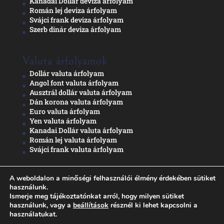
Kanadai Dollár deviza árfolyam
Román lej deviza árfolyam
Svájci frank deviza árfolyam
Szerb dinár deviza árfolyam
Valuta árfolyamok
Dollár valuta árfolyam
Angol font valuta árfolyam
Ausztrál dollár valuta árfolyam
Dán korona valuta árfolyam
Euro valuta árfolyam
Yen valuta árfolyam
Kanadai Dollár valuta árfolyam
Román lej valuta árfolyam
Svájci frank valuta árfolyam
A weboldalon a minőségi felhasználói élmény érdekében sütiket
Adatkezelési nyilatkozat
használunk.
Ismerje meg tájékoztatónkat arról, hogy milyen sütiket
használunk, vagy a
beállítások
résznél ki lehet kapcsolni a
használatukat.