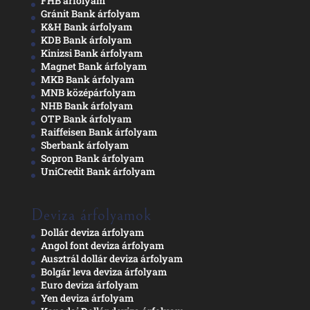
FHB árfolyam
Gránit Bank árfolyam
K&H Bank árfolyam
KDB Bank árfolyam
Kinizsi Bank árfolyam
Magnet Bank árfolyam
MKB Bank árfolyam
MNB középárfolyam
NHB Bank árfolyam
OTP Bank árfolyam
Raiffeisen Bank árfolyam
Sberbank árfolyam
Sopron Bank árfolyam
UniCredit Bank árfolyam
Deviza árfolyamok
Dollár deviza árfolyam
Angol font deviza árfolyam
Ausztrál dollár deviza árfolyam
Bolgár leva deviza árfolyam
Euro deviza árfolyam
Yen deviza árfolyam