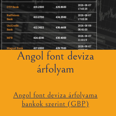
2026-08-07
OTP Bank
419.2500
429.8600
17:45:25
Raiffeisen
2026-08-07
413.0700
434.2500
Bank
17:05:28
UniCredit
2026-08-08
412.3622
436.4408
Bank
06:41:03
2026-08-07
MFB
424.4200
430.4000
11:10:19
2026-08-07
Magnet Bank
417.0500
429.7500
15:20:20
Angol font deviza
2026-08-07
Gránit Bank
419.5700
428.0500
17:10:17
árfolyam
2026-08-07
AKCENTA CZ
422.8800
425.6720
23:05:29
2026-08-07
421.1800
431.4200
11:50:43
Angol font deviza árfolyama
bankok szerint (GBP)