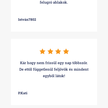
felugró ablakok.
István7802
Kár hogy nem frissül egy nap többször.
De ettől függetlenül feljövök és mindent
egyből látok!
P.Kati