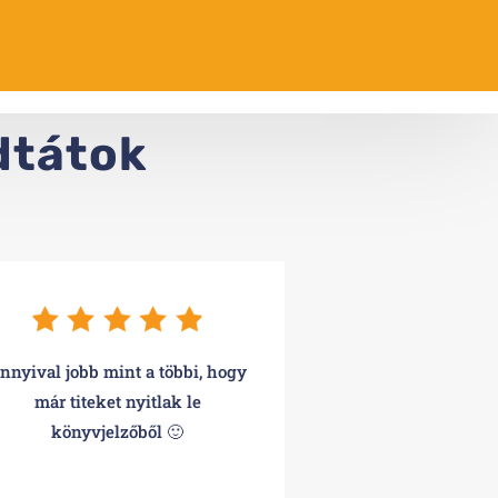
dtátok
nnyival jobb mint a többi, hogy
már titeket nyitlak le
könyvjelzőből 🙂