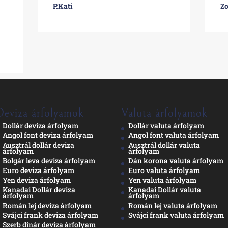
P.Kati
Zo
Deviza árfolyamok
Valuta árfolyamok
Dollár deviza árfolyam
Dollár valuta árfolyam
Angol font deviza árfolyam
Angol font valuta árfolyam
Ausztrál dollár deviza
Ausztrál dollár valuta
árfolyam
árfolyam
Bolgár leva deviza árfolyam
Dán korona valuta árfolyam
Euro deviza árfolyam
Euro valuta árfolyam
Yen deviza árfolyam
Yen valuta árfolyam
Kanadai Dollár deviza
Kanadai Dollár valuta
árfolyam
árfolyam
Román lej deviza árfolyam
Román lej valuta árfolyam
Svájci frank deviza árfolyam
Svájci frank valuta árfolyam
Szerb dinár deviza árfolyam