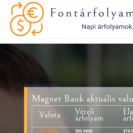
[adsense-hirdetes]
Magnet Bank aktuális valu
Vételi
Ela
Valuta
árfolyam
ár
🇪🇺 EUR
353.0800
374.