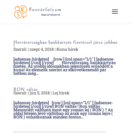
Horvátországban bankkártyás fizetéssel jársz jobban
!
Szerző:
|
szept 4, 2018
|
Kuna hírek
[adsense-hirdetes] [row ] [col span=”1/1″ ] [adsense-
hirdetes] [/col] [/row] Horvátország, bankkártyás
fizetés. Az utóbbi időszakban jelentősen erősödött a
kuna! Az elemzők szerint az elkövetkezendő pár
hétben még...
RON váltás
Szerző:
|
jún 5, 2018
|
Lej hírek
[adsense-hirdetes] [row ] [col span=”1/1″ ] [adsense-
hirdetes] [/col] [/row] RON váltás ! Ron váltás .
Mennyiért váltható most egy román lej ( RON ) ? Az
oldal tetején lévő váltóban az árak egy román lejre (
RON ) vonatkoznak minden fontos...