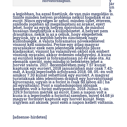
y
Horvátországban.
jár
un
k
a legjobban, ha azzal fizetünk, de van más megoldás is.
Szinte minden helyen probléma nélkül fogadják el az
eurót. Nincs egységes ár sehol. minden üzlet, étterem,
szálloda jogában áll megállapítani az árakat, ezért
lehet, hogy az egyik helyen spórolunk, de máshol
busásan megfizetjük a különbözetet. A helyzet nem
drasztikus, nekik is az a céljuk, hogy elégedettek
legyünk, így a legtöbb helyen nincsenek nagy
különbségek. A valuta folyamatos növekedésével
viszont kell számolni. Persze egy átlag magyar
nyaraláskor ezek nem jelentenek jelentős plusz
kiadásokat, viszont ha valamilyen okból sok embert
viszünk nyaralni, akkor érdemes odafigyelni. A kuna
az euróhoz képest is folyamatosan nő év eleje óta. Az
elemzők szerint, még mindig jó befektetés lehet a
horvát valuta. 2017. decemberében még 7.57 kunát
kaptunk egy euróért, 2018 januárjában már csak 7.43-
mat. A kuna legerősebb árfolyama 2018. 08. 05.-én volt
amikor 7.30 kunát vehettünk egy euróért. A magyar
turistáknak idén jelentősen drágult egy horvátországi
kiruccanás, ugyan is a forint is csak fél lábon áll ( ha
áll egyáltalán). Pont a szabadságolási időszak
kezdetén volt a forint mélyponton. 2018 Július 3.-án
329,9 forinton mérték az eurót. Ezen a napon volt a
kuna is a legerősebb a forinttal szemben, mivel 44.68 jó
magyar forintért kaptunk egy horvát kunát. Nem
irigylem azt akinek pont ezen a napon kellett váltania.
[adsense-hirdetes]