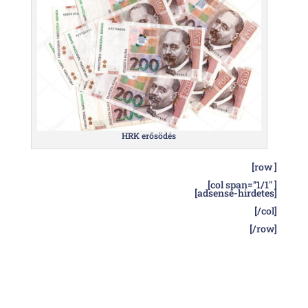
HRK erősödés
[row ]
[col span=”1/1″ ]
[adsense-hirdetes]
[/col]
[/row]