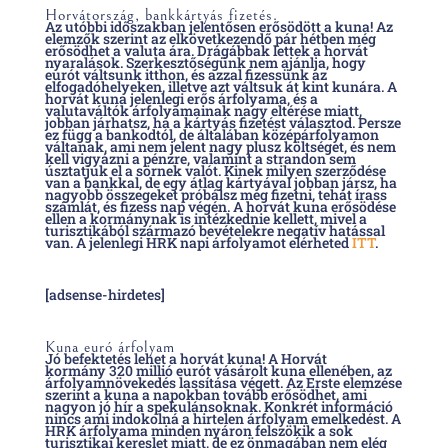
Horvátország, bankkártyás fizetés.
Az utóbbi időszakban jelentősen erősödött a kuna! Az
elemzők szerint az elkövetkezendő pár hétben még
erősödhet a valuta ára. Drágábbak lettek a horvát
nyaralások. Szerkesztőségünk nem ajánlja, hogy
eurót váltsunk itthon, és azzal fizessünk az
elfogadóhelyeken, illetve azt váltsuk át kint kunára. A
horvát kuna jelenlegi erős árfolyama, és a
valutaváltók árfolyamainak nagy eltérése miatt,
jobban járhatsz, ha a kártyás fizetést választod. Persze
ez függ a bankodtól, de általában középárfolyamon
váltanak, ami nem jelent nagy plusz költséget, és nem
kell vigyázni a pénzre, valamint a strandon sem
úsztatjuk el a sörnek valót. Kinek milyen szerződése
van a bankkal, de egy átlag kártyával jobban jársz, ha
nagyobb összegeket próbálsz meg fizetni, tehát írass
számlát, és fizess nap végén. A horvát kuna erősödése
ellen a kormánynak is intézkednie kellett, mivel a
turisztikából származó bevételekre negatív hatással
van. A jelenlegi HRK napi árfolyamot elérheted
ITT
.
[adsense-hirdetes]
Kuna euró árfolyam
Jó befektetés lehet a horvát kuna! A Horvát
kormány 320 millió eurót vásárolt kuna ellenében, az
árfolyamnövekedés lassítása végett. Az Erste elemzése
szerint a kuna a napokban tovább erősödhet, ami
nagyon jó hír a spekulánsoknak. Konkrét információ
nincs ami indokolná a hirtelen árfolyam emelkedést. A
HRK árfolyama minden nyáron felszökik a sok
turisztikai kereslet miatt, de ez önmagában nem elég