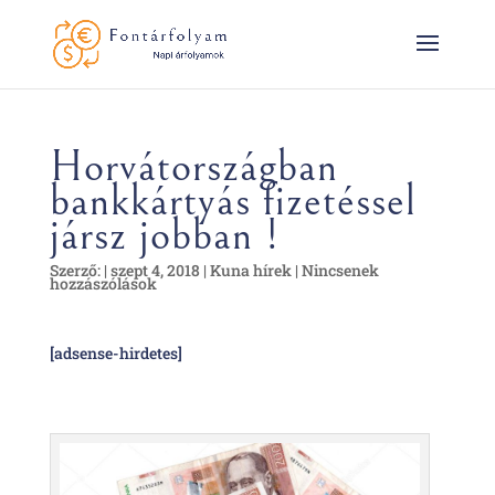
Horvátországban
bankkártyás fizetéssel
jársz jobban !
Szerző:
|
szept 4, 2018
|
Kuna hírek
|
Nincsenek
hozzászólások
[adsense-hirdetes]