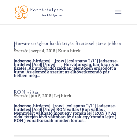
Horvátországban bankkártyás fizetéssel jársz jobban
!
Szerző:
|
szept 4, 2018
|
Kuna hírek
[adsense-hirdetes] [row ] [col span=”1/1″ ] [adsense-
hirdetes] [/col] [/row] Horvátország, bankkártyás
fizetés. Az utóbbi időszakban jelentősen erősödött a
kuna! Az elemzők szerint az elkövetkezendő pár
hétben még...
RON váltás
Szerző:
|
jún 5, 2018
|
Lej hírek
[adsense-hirdetes] [row ] [col span=”1/1″ ] [adsense-
hirdetes] [/col] [/row] RON váltás ! Ron váltás .
Mennyiért váltható most egy román lej ( RON ) ? Az
oldal tetején lévő váltóban az árak egy román lejre (
RON ) vonatkoznak minden fontos...