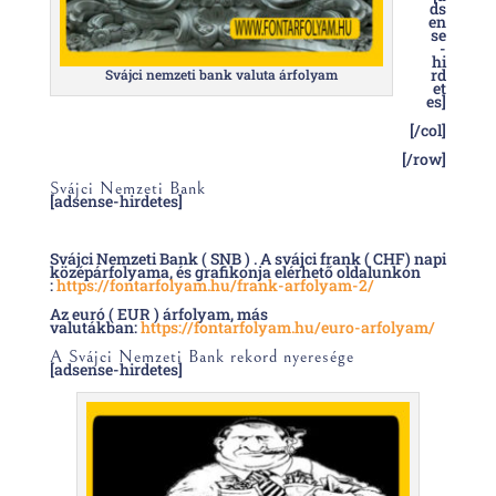
ds
en
se
-
hi
rd
Svájci nemzeti bank valuta árfolyam
et
es]
[/col]
[/row]
Svájci Nemzeti Bank
[adsense-hirdetes]
Svájci Nemzeti Bank ( SNB ) . A svájci frank ( CHF) napi
középárfolyama, és grafikonja elérhető oldalunkon
:
https://fontarfolyam.hu/frank-arfolyam-2/
Az euró ( EUR ) árfolyam, más
valutákban:
https://fontarfolyam.hu/euro-arfolyam/
A Svájci Nemzeti Bank rekord nyeresége
[adsense-hirdetes]