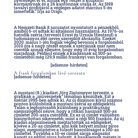
nyereséget ér el, annak egy részét a központi
kormánynak és a 26 kantonnak utalja át. Az SNB
tavalyi profitjáról a végleges adatot március 5-én
ismertetik.” Írja az Origo.
A Nemzeti Bank 8 sorozatot nyomtatott a pénzekből,
amiből 6-ot adtak ki általános használatra. Az 1976-os
hatodik széria (tervezői Ernst és Ursula Hiestand) a
tudományos élet neves szereplőit ábrázolta. Ezeket
2020. május 1-jén fogják végleg bevonni a forgalomból.
2010 óta a nagy részét ennek a szériának már nem
cserélik annak ellenére, hogy még 10 évig forgalomban
maradnak. Például ennek a kiadásnak az 500-as
címletéből még 129,9 millió franknyi van forgalomban.
[adsense-hirdetes]
A frank forgalomban lévő sorozata
[adsense-hirdetes]
A mostani (8.) kiadást Jörg Zintzmeyer tervezte, a
grafikák a „művészetek” témában készültek. Ezt a
szériát 1995-ben adták ki. Az új dizájnon kívül számos
ponton különbözik a mostani széria az eddigiektől.
Talán a legfontosabb különbség a praktikusság
szemszögéből nézve, hogy a ritkán használt 500-as
címletet 200-asra cserélték. Ez az új címlet valójában
bizonyítottan sikeresebb, mint a régi 500 frankos. Az új
kiadás alapszíneinek megtartották az eddigieket,
kivéve a 20-as címletet, ami kék helyett immár piros
alapú, megszüntetve a túlzott hasonlóságot a 100-as
címlettel. Továbbá a 10-es címlet sárga alapszínt
kapott az eddigi piros helyett. A bankjegyek mérete is