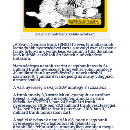
Svájci nemzeti bank valuta árfolyam
„A Svájci Nemzeti Bank (SNB) 110 éves fennállásának
legnagyobb nyereségével zárta a tavalyi évet részben a
frank árfolyam gyengülése, valamint a tulajdonában
levő külföldi eszközök értékének a növekedése
hatására.
Nem végleges adatok szerint a jegybank tavaly 54
milliárd frank nyereséget könyvelt el, ebből mindegy
49 milliárd frank az eszközérték-növekedésből
származott, 3 milliárd frank pedig az arany világpiaci
ármozgásából.
A várt nyereség a svájci GDP mintegy 8 százaléka.
A frank tavaly 8,3 százalékkal gyengült az euróhoz
képest, a legnagyobb mértékben, amióta az euró
létezik. Az SNB 2016-ban 24,5 milliárd frank
nyereséggel, 2015-ben 23,3 milliárd frank veszteséggel,
2014-ben 38 milliárd frank pluszban, 2013-ban 9,1
milliárd frank mínuszban zárt.
A svájci törvények nem írják elő, hogy a jegybank
nyereséges legyen, legfontosabb feladata az
árstabilitás fenntartása. Amennyiben azonban mégis