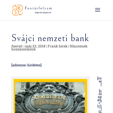
Svájci nemzeti bank
Szerző:
|
máj 23, 2018
|
Frank hírek
|
Nincsenek
hozzászólások
[adsense-hirdetes]
[ro
w
]
[c
ol
sp
an
=”
1/1
″ ]
[a