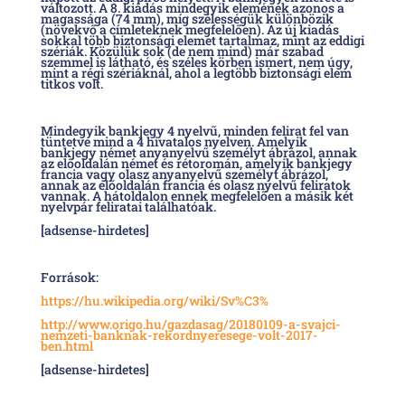
változott. A 8. kiadás mindegyik elemének azonos a
magassága (74 mm), míg szélességük különbözik
(növekvő a címleteknek megfelelően). Az új kiadás
sokkal több biztonsági elemet tartalmaz, mint az eddigi
szériák. Közülük sok (de nem mind) már szabad
szemmel is látható, és széles körben ismert, nem úgy,
mint a régi szériáknál, ahol a legtöbb biztonsági elem
titkos volt.
Mindegyik bankjegy 4 nyelvű, minden felirat fel van
tüntetve mind a 4 hivatalos nyelven. Amelyik
bankjegy német anyanyelvű személyt ábrázol, annak
az előoldalán német és rétoromán, amelyik bankjegy
francia vagy olasz anyanyelvű személyt ábrázol,
annak az előoldalán francia és olasz nyelvű feliratok
vannak. A hátoldalon ennek megfelelően a másik két
nyelvpár feliratai találhatóak.
[adsense-hirdetes]
Források:
https://hu.wikipedia.org/wiki/Sv%C3%
http://www.origo.hu/gazdasag/20180109-a-svajci-
nemzeti-banknak-rekordnyeresege-volt-2017-
ben.html
[adsense-hirdetes]