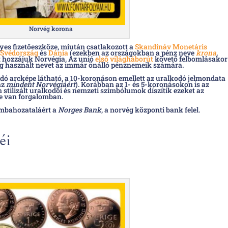
Norvég korona
yes fizetőeszköze, miután csatlakozott a
Skandináv Monetáris
Svédország
és
Dánia
(ezekben az országokban a pénz neve
krona
,
tt hozzájuk Norvégia. Az unió
első világháborút
követő felbomlásakor
g használt nevet az immár önálló pénznemeik számára.
dó arcképe látható, a 10-koronáson emellett az uralkodó jelmondata
az
mindent Norvégiáért
). Korábban az 1- és 5-koronásokon is az
 stilizált uralkodói és nemzeti szimbólumok díszítik ezeket az
e van forgalomban.
ombahozataláért a
Norges Bank
, a norvég központi bank felel.
éi