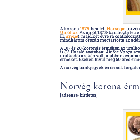
A korona
1875
-ben lett
Norvégia
törvén
Unióhoz
. Az uniót 1873-ban hozta létre
ill.
krone
), majd két évre rá csatlakozo
mindhárom ország megtartotta az addi
A 10- és 20-koronás érméken az uralko
is (V. Harald esetében:
Alt for Norge
, az
uralkodói arckép volt, újabban azonban
érméket. Ezeken kívül még 50 ørés érm
A norvég bankjegyek és érmék forgal
Norvég korona érm
[adsense-hirdetes]