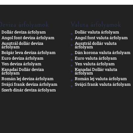
Deviza árfolyamok
Valuta árfolyamok
Dollár deviza árfolyam
Dollár valuta árfolyam
Angol font deviza árfolyam
Angol font valuta árfolyam
Ausztrál dollár deviza
Ausztrál dollár valuta
árfolyam
árfolyam
Bolgár leva deviza árfolyam
Dán korona valuta árfolyam
Euro deviza árfolyam
Euro valuta árfolyam
Yen deviza árfolyam
Yen valuta árfolyam
Kanadai Dollár deviza
Kanadai Dollár valuta
árfolyam
árfolyam
Román lej deviza árfolyam
Román lej valuta árfolyam
Svájci frank deviza árfolyam
Svájci frank valuta árfolyam
Szerb dinár deviza árfolyam