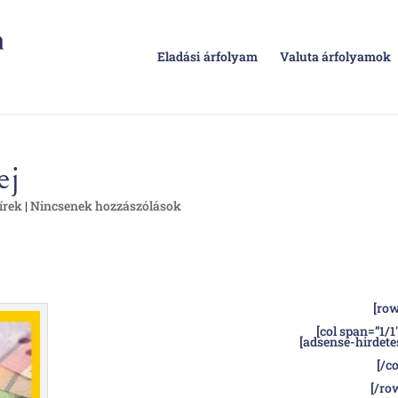
Eladási árfolyam
Valuta árfolyamok
ej
írek
|
Nincsenek hozzászólások
[row
[col span=”1/1″
[adsense-hirdete
[/co
[/ro