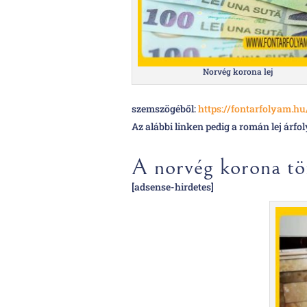
Norvég korona lej
szemszögéből:
https://fontarfolyam.h
Az alábbi linken pedig a román lej árf
A norvég korona tö
[adsense-hirdetes]