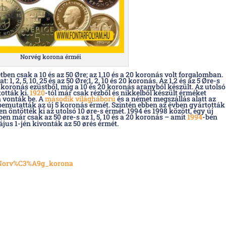
Norvég korona érméi
tben csak a 10 és az 50 Øre; az 1,10 és a 20 koronás volt forgalomban.
t: 1, 2, 5, 10, 25 és az 50 Øre;1, 2, 10 és 20 koronás. Az 1,2 és az 5 Øre-s
s 2 koronás ezüstből, míg a 10 és 20 koronás aranyból készült. Az utolsó
ották ki.
1920
-tól már csak rézből és nikkelből készült érméket
 vonták be. A
második világháború
és a német megszállás alatt az
bemutatták az új 5 koronás érmét. Szintén ebben az évben gyártották
en öntötték ki az utolsó 10 øre-s érmét. 1994 és 1998 között, egy új
n már csak az 50 øre-s az 1, 5, 10 és a 20 koronás – amit
1994
-ben
jus 1-jén kivonták az 50 ørés érmét.
i/Norv%C3%A9g_korona