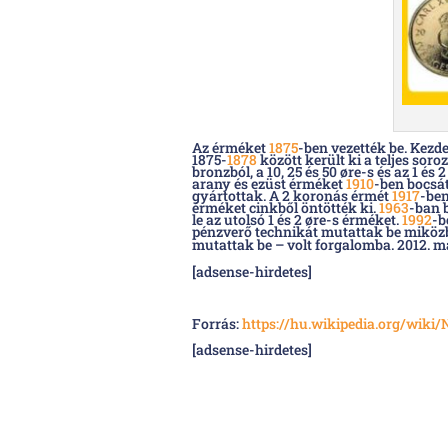
Az érméket
1875
-ben vezették be. Kezde
1875-
1878
között került ki a teljes soroza
bronzból, a 10, 25 és 50 øre-s és az 1 é
arany és ezüst érméket
1910
-ben bocsát
gyártottak. A 2 koronás érmét
1917
-ben
érméket cinkből öntötték ki.
1963
-ban 
le az utolsó 1 és 2 øre-s érméket.
1992
-b
pénzverő technikát mutattak be miközbe
mutattak be – volt forgalomba.
2012. má
[adsense-hirdetes]
Forrás:
https://hu.wikipedia.org/wik
[adsense-hirdetes]