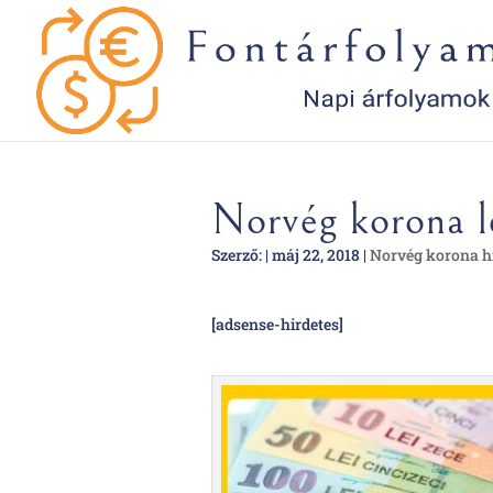
Norvég korona l
Szerző:
|
máj 22, 2018
|
Norvég korona h
[adsense-hirdetes]