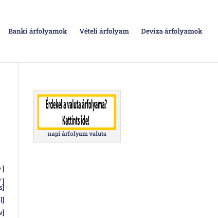
Banki árfolyamok
Vételi árfolyam
Deviza árfolyamok
napi árfolyam valuta
 ]
 ]
s]
l]
w]