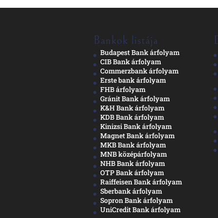
Bankok listája
Budapest Bank árfolyam
CIB Bank árfolyam
Commerzbank árfolyam
Erste bank árfolyam
FHB árfolyam
Gránit Bank árfolyam
K&H Bank árfolyam
KDB Bank árfolyam
Kinizsi Bank árfolyam
Magnet Bank árfolyam
MKB Bank árfolyam
MNB középárfolyam
NHB Bank árfolyam
OTP Bank árfolyam
Raiffeisen Bank árfolyam
Sberbank árfolyam
Sopron Bank árfolyam
UniCredit Bank árfolyam