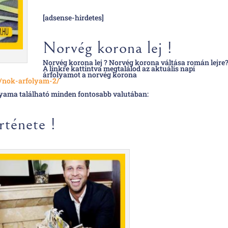
[adsense-hirdetes]
Norvég korona lej !
Norvég korona lej ? Norvég korona váltása román lejre
A linkre kattintva megtalálod az aktuális napi
árfolyamot a norvég korona
u/nok-arfolyam-2/
olyama található minden fontosabb valutában:
rténete !