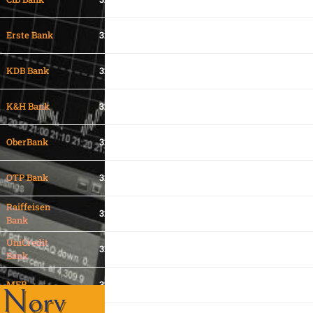
12:14:02
2026-08-10
Erste Bank
32.1000
34.0800
07:35:14
2026-08-10
KDB Bank
32.7600
33.3600
11:00:30
2026-08-10
K&H Bank
32.6700
33.4900
06:30:19
2026-08-10
OberBank
32.5600
33.7600
13:15:21
2026-08-10
OTP Bank
32.6900
33.5200
12:50:23
Raiffeisen
2026-08-10
32.1000
33.7400
Bank
09:40:28
UniCredit
2026-08-10
31.9320
34.1811
Bank
12:14:04
2026-08-10
MFB
32.7200
33.3800
Norv
11:05:19