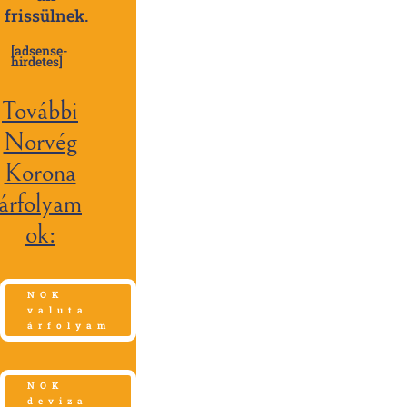
frissülnek.
[adsense-
hirdetes]
További
Norvég
Korona
árfolyam
ok:
NOK
valuta
árfolyam
NOK
deviza