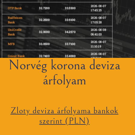
2026-08-07
OTP Bank
32.7200
33.5500
17:45:25
Raiffeisen
2026-08-07
32.2500
33.9100
Bank
17:05:28
UniCredit
2026-08-08
32.0030
34.2570
Bank
06:41:03
2026-08-07
MFB
33.0500
33.7100
11:10:19
2026-08-07
Gránit Bank
32.7400
33.4000
17:10:17
Norvég korona deviza
2026-08-07
AKCENTA CZ
32.8307
33.2118
23:05:29
árfolyam
2026-08-07
32.9000
33.7000
11:50:43
Zloty deviza árfolyama bankok
szerint (PLN)