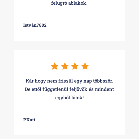
felugró ablakok.
István7802
Kár hogy nem frissül egy nap többször.
De ettől függetlenül feljövök és mindent
egyből látok!
P.Kati