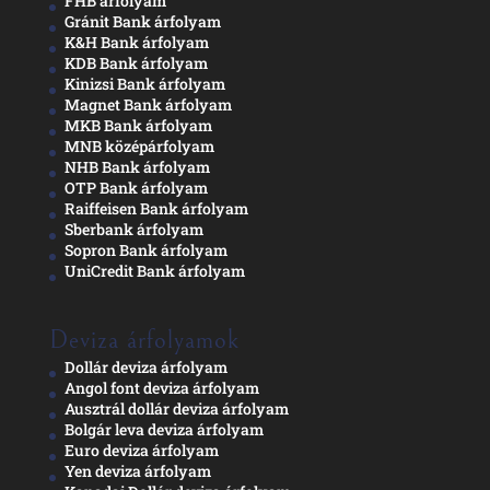
FHB árfolyam
Gránit Bank árfolyam
K&H Bank árfolyam
KDB Bank árfolyam
Kinizsi Bank árfolyam
Magnet Bank árfolyam
MKB Bank árfolyam
MNB középárfolyam
NHB Bank árfolyam
OTP Bank árfolyam
Raiffeisen Bank árfolyam
Sberbank árfolyam
Sopron Bank árfolyam
UniCredit Bank árfolyam
Deviza árfolyamok
Dollár deviza árfolyam
Angol font deviza árfolyam
Ausztrál dollár deviza árfolyam
Bolgár leva deviza árfolyam
Euro deviza árfolyam
Yen deviza árfolyam