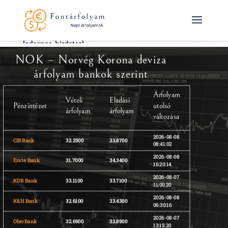
[adsense-hirdetes]
NOK – Norvég Korona deviza
árfolyam bankok szerint
Árfolyam
Vételi
Eladási
Pénzintézet
utolsó
árfolyam
árfolyam
változása
2026-08-08
CIB Bank
32.2500
33.8700
08:41:02
2026-08-08
Erste Bank
31.7000
34.3400
16:20:14
2026-08-07
KDB Bank
33.1100
33.7100
11:00:20
2026-08-08
K&H Bank
32.6100
33.4300
06:30:16
2026-08-07
OberBank
32.6900
33.8900
13:15:20