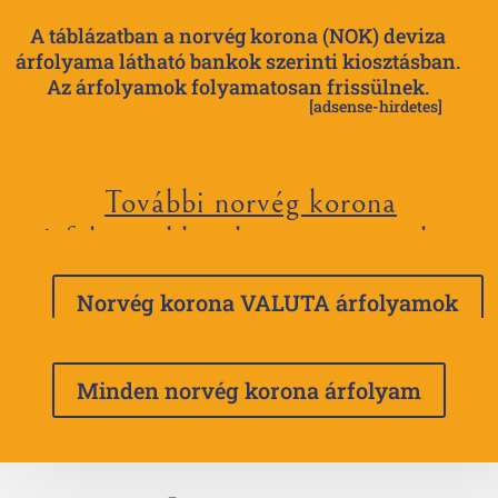
A táblázatban a norvég korona (NOK) deviza
árfolyama látható bankok szerinti kiosztásban.
Az árfolyamok folyamatosan frissülnek.
[adsense-hirdetes]
További norvég korona
árfolyamokhoz kattints a gombra
Norvég korona VALUTA árfolyamok
Minden norvég korona árfolyam