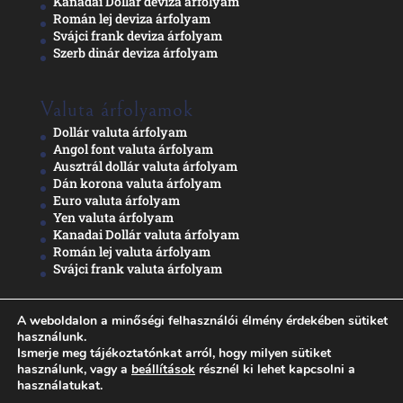
Kanadai Dollár deviza árfolyam
Román lej deviza árfolyam
Svájci frank deviza árfolyam
Szerb dinár deviza árfolyam
Valuta árfolyamok
Dollár valuta árfolyam
Angol font valuta árfolyam
Ausztrál dollár valuta árfolyam
Dán korona valuta árfolyam
Euro valuta árfolyam
Yen valuta árfolyam
Kanadai Dollár valuta árfolyam
Román lej valuta árfolyam
Svájci frank valuta árfolyam
A weboldalon a minőségi felhasználói élmény érdekében sütiket
Adatkezelési nyilatkozat
használunk.
Ismerje meg tájékoztatónkat arról, hogy milyen sütiket
használunk, vagy a
beállítások
résznél ki lehet kapcsolni a
használatukat.