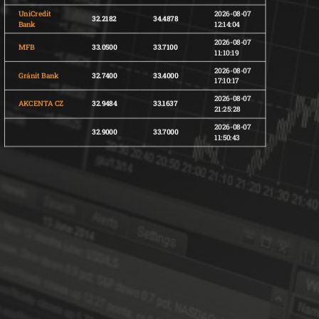
UniCredit
2026-08-07
32.2182
34.4878
Bank
12:14:04
2026-08-07
MFB
33.0500
33.7100
11:10:19
2026-08-07
Gránit Bank
32.7400
33.4000
17:10:17
2026-08-07
AKCENTA CZ
32.9484
33.1637
21:25:28
2026-08-07
32.9000
33.7000
11:50:43