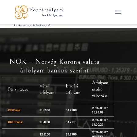
[adsense-hirdetes]
NOK – Norvég Korona valuta
árfolyam bankok szerint
Árfolyam
Vételi
Eladási
Pénzintézet
utolsó
árfolyam
árfolyam
változása
2026-08-07
CIB Bank
31.6500
34.2900
15:24:02
2026-08-07
K&H Bank
31.4100
34.7100
17:00:29
2026-08-07
32.2100
34.2700
07:45:54