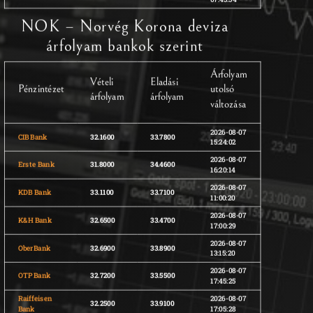
NOK – Norvég Korona deviza
árfolyam bankok szerint
Árfolyam
Vételi
Eladási
Pénzintézet
utolsó
árfolyam
árfolyam
változása
2026-08-07
CIB Bank
32.1600
33.7800
15:24:02
2026-08-07
Erste Bank
31.8000
34.4600
16:20:14
2026-08-07
KDB Bank
33.1100
33.7100
11:00:20
2026-08-07
K&H Bank
32.6500
33.4700
17:00:29
2026-08-07
OberBank
32.6900
33.8900
13:15:20
2026-08-07
OTP Bank
32.7200
33.5500
17:45:25
Raiffeisen
2026-08-07
32.2500
33.9100
Bank
17:05:28