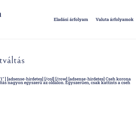
Eladási árfolyam
Valuta árfolyamok
tváltás
1″ ] [adsense-hirdetes] [/col] [/row] [adsense-hirdetes] Cseh korona
áltás nagyon egyszerű az oldalon. Egyszerűen, csak kattints a cseh