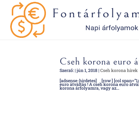
Cseh korona euro á
Szerző:
|
jún 1, 2018
|
Cseh korona hírek
[adsense-hirdetes] [row ] [col span=”1/
euro átváltás ! A cseh korona euro átv
korona árfolyamra, vagy az...