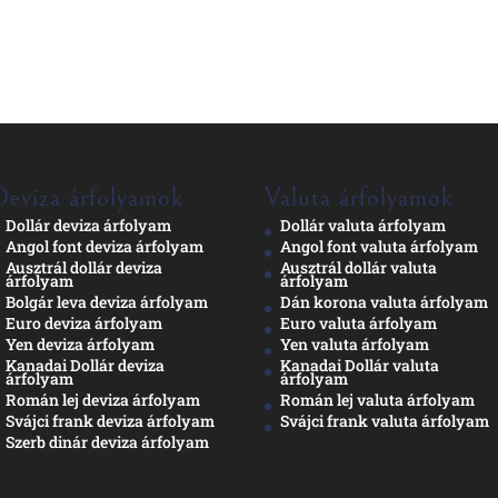
Deviza árfolyamok
Valuta árfolyamok
Dollár deviza árfolyam
Dollár valuta árfolyam
Angol font deviza árfolyam
Angol font valuta árfolyam
Ausztrál dollár deviza
Ausztrál dollár valuta
árfolyam
árfolyam
Bolgár leva deviza árfolyam
Dán korona valuta árfolyam
Euro deviza árfolyam
Euro valuta árfolyam
Yen deviza árfolyam
Yen valuta árfolyam
Kanadai Dollár deviza
Kanadai Dollár valuta
árfolyam
árfolyam
Román lej deviza árfolyam
Román lej valuta árfolyam
Svájci frank deviza árfolyam
Svájci frank valuta árfolyam
Szerb dinár deviza árfolyam