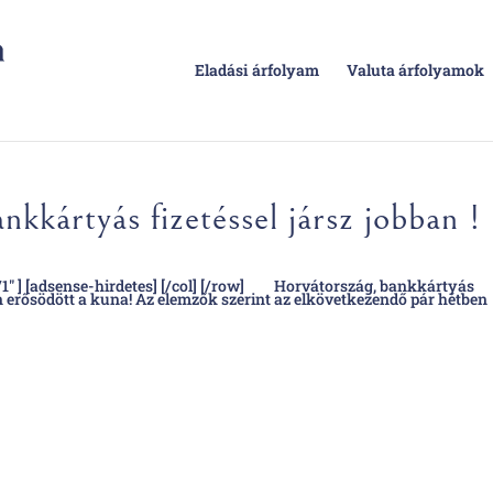
Eladási árfolyam
Valuta árfolyamok
kkártyás fizetéssel jársz jobban !
/1″ ] [adsense-hirdetes] [/col] [/row] Horvátország, bankkártyás
en erősödött a kuna! Az elemzők szerint az elkövetkezendő pár hétben