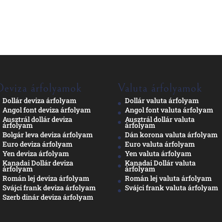
Deviza árfolyamok
Valuta árfolyamok
Dollár deviza árfolyam
Dollár valuta árfolyam
Angol font deviza árfolyam
Angol font valuta árfolyam
Ausztrál dollár deviza
Ausztrál dollár valuta
árfolyam
árfolyam
Bolgár leva deviza árfolyam
Dán korona valuta árfolyam
Euro deviza árfolyam
Euro valuta árfolyam
Yen deviza árfolyam
Yen valuta árfolyam
Kanadai Dollár deviza
Kanadai Dollár valuta
árfolyam
árfolyam
Román lej deviza árfolyam
Román lej valuta árfolyam
Svájci frank deviza árfolyam
Svájci frank valuta árfolyam
Szerb dinár deviza árfolyam