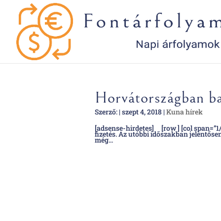
Horvátországban ban
Szerző:
|
szept 4, 2018
|
Kuna hírek
[adsense-hirdetes] [row ] [col span=”1
fizetés. Az utóbbi időszakban jelentős
még...