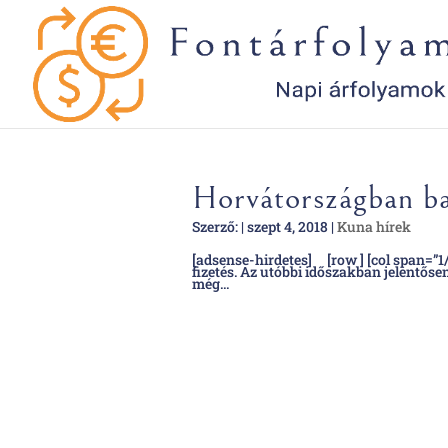
Horvátországban ban
Szerző:
|
szept 4, 2018
|
Kuna hírek
[adsense-hirdetes] [row ] [col span=”1
fizetés. Az utóbbi időszakban jelentős
még...