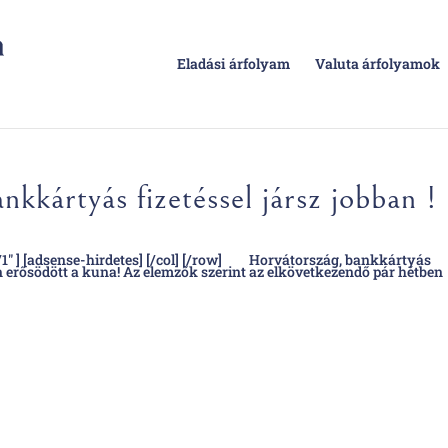
Eladási árfolyam
Valuta árfolyamok
kkártyás fizetéssel jársz jobban !
/1″ ] [adsense-hirdetes] [/col] [/row] Horvátország, bankkártyás
en erősödött a kuna! Az elemzők szerint az elkövetkezendő pár hétben