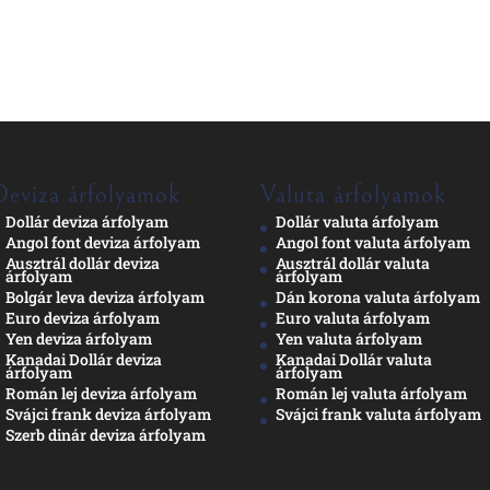
Deviza árfolyamok
Valuta árfolyamok
Dollár deviza árfolyam
Dollár valuta árfolyam
Angol font deviza árfolyam
Angol font valuta árfolyam
Ausztrál dollár deviza
Ausztrál dollár valuta
árfolyam
árfolyam
Bolgár leva deviza árfolyam
Dán korona valuta árfolyam
Euro deviza árfolyam
Euro valuta árfolyam
Yen deviza árfolyam
Yen valuta árfolyam
Kanadai Dollár deviza
Kanadai Dollár valuta
árfolyam
árfolyam
Román lej deviza árfolyam
Román lej valuta árfolyam
Svájci frank deviza árfolyam
Svájci frank valuta árfolyam
Szerb dinár deviza árfolyam